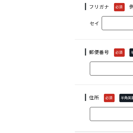
フリガナ
必須
セイ
郵便番号
必須
住所
必須
半角英