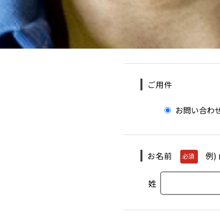
ご用件
お問い合わ
お名前
例)
必須
姓